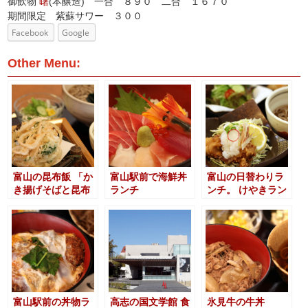
御飲物
曙
(本醸造) 一合 ８９０ 二合 １６７０
期間限定 紫蘇サワー ３００
Facebook
Google
Other Menu:
富山の昆布飯 「か
富山駅前で海鮮丼
富山の日替わりラ
き揚げそばと昆布
ランチ
ンチ。 けやきラン
飯のセット」
チ
富山駅前の丼物ラ
高志の国文学館 食
氷見牛の牛丼