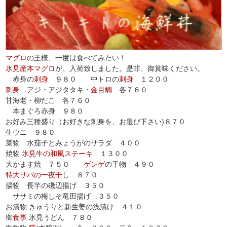
マグロ
の王様、一度は食べてみたい！
氷見産本マグロ
が、入荷致しました。是非、御賞味ください。
赤身の
刺身
９８０ 中トロの
刺身
１２００
刺身
アジ・アジタタキ・
金目鯛
各７６０
甘海老・柳だこ 各７６０
本まぐろ赤身 ９８０
お好み三種盛り（お好きな刺身を、お選び下さい)８７０
生ウニ ９８０
菜物 水茄子とみょうがのサラダ ４００
焼物
氷見牛の和風ステーキ
１３００
大かます焼 ７５０
ゲンゲ
の干物 ４９０
特大サバの一夜干
し ８７０
揚物 長芋の磯辺揚げ ３５０
ササミの梅しそ竜田揚げ ３５０
お漬物 きゅうりと新生姜の浅漬け ４１０
御
食事
氷見うどん ７８０