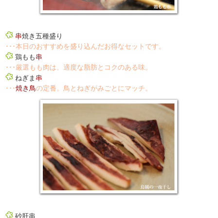
串
焼き五種盛り
･･･本日のおすすめを盛り込んだお得なセットです。
鶏もも
串
･･･厳選もも肉は、適度な脂肪とコクのある味。
ねぎま
串
･･･
焼き鳥
の定番。鳥とねぎがみごとにマッチ。
砂肝串