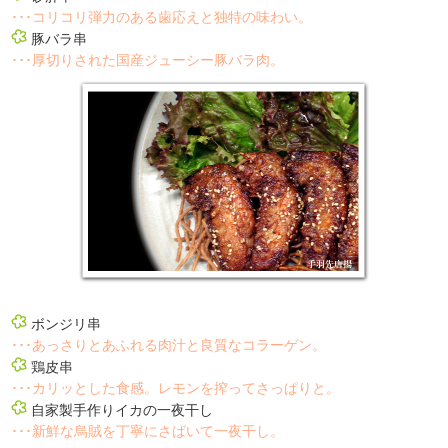
･･･コリコリ弾力のある歯応えと独特の味わい。
豚バラ串
･･･厚切りされた国産ジューシー豚バラ肉。
ボンジリ串
･･･あっさりとあふれる肉汁と良質なコラーゲン。
鶏皮串
･･･カリッとした食感。レモンを搾ってさっぱりと。
自家製手作りイカの一夜干し
･･･新鮮な烏賊を丁寧にさばいて一夜干し。