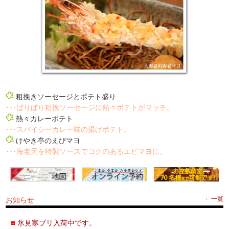
粗挽きソーセージとポテト盛り
･･･ぱりぱり粗挽ソーセージに熱々ポテトがマッチ。
熱々カレーポテト
･･･スパイシーカレー味の揚げポテト。
けやき亭のえびマヨ
･･･海老天を特製ソースでコクのあるエビマヨに。
お知らせ
一覧
氷見寒ブリ入荷中です。