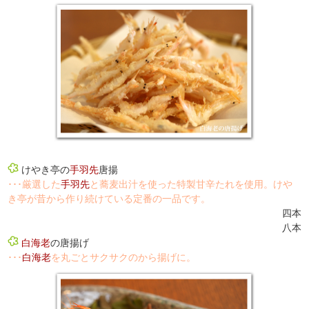
けやき亭の
手羽先
唐揚
･･･厳選した
手羽先
と蕎麦出汁を使った特製甘辛たれを使用。けや
き亭が昔から作り続けている定番の一品です。
四本
八本
白海老
の唐揚げ
･･･
白海老
を丸ごとサクサクのから揚げに。