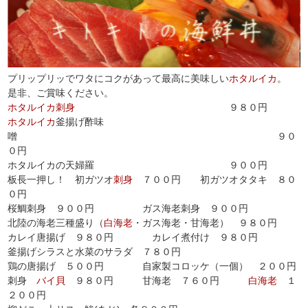
プリップリッでワタにコクがあって最高に美味しい
ホタルイカ
。
是非、ご賞味ください。
ホタルイカ
刺身
９８０円
ホタルイカ
釜揚げ酢味
噌
９０
０円
ホタルイカの天婦羅 ９００円
板長一押し
！
初ガツオ
刺身
７００円 初ガツオタタキ ８０
０円
桜鯛刺身 ９００円 ガス海老刺身 ９００円
北陸の海老三種盛り（
白海老
・ガス海老・甘海老） ９８０円
カレイ唐揚げ ９８０円 カレイ煮付け ９８０円
釜揚げシラスと水菜のサラダ ７８０円
鶏の唐揚げ ５００円 自家製コロッケ（一個） ２００円
刺身
バイ貝
９８０円 甘海老 ７６０円
白海老
１
２００円