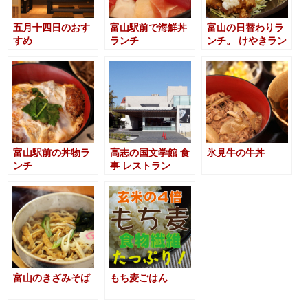
五月十四日のおす
富山駅前で海鮮丼
富山の日替わりラ
すめ
ランチ
ンチ。 けやきラン
チ
富山駅前の丼物ラ
高志の国文学館 食
氷見牛の牛丼
ンチ
事 レストラン
富山のきざみそば
もち麦ごはん