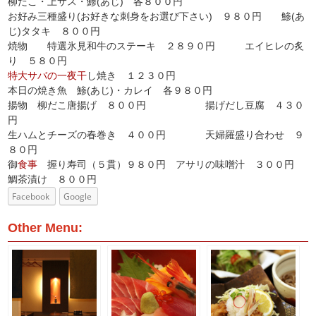
柳だこ・上サス・鯵(あじ)
各８００円
お好み三種盛り(お好きな刺身をお選び下さい) ９８０円
鯵(あ
じ)
タタキ ８００円
焼物
特選氷見和牛のステーキ ２８９０円
エイヒレの炙
り ５８０円
特大サバの一夜干
し焼き １２３０円
本日の焼き魚 鯵(あじ)
・カレイ 各
９８０円
揚物
柳だこ唐揚げ ８００円
揚げだし豆腐 ４３０
円
生ハムとチーズの春巻き ４００円 天婦羅盛り合わせ ９
８０円
御
食事
握り寿司（５貫）９８０円 アサリの味噌汁 ３００円
鯛茶漬け ８００円
Facebook
Google
Other Menu: