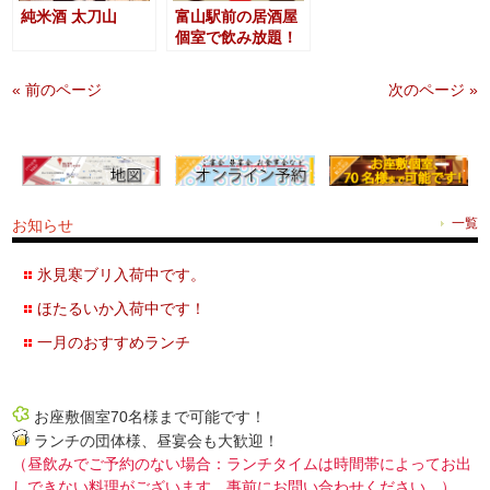
純米酒 太刀山
富山駅前の居酒屋
個室で飲み放題！
« 前のページ
次のページ »
お知らせ
一覧
氷見寒ブリ入荷中です。
ほたるいか入荷中です！
一月のおすすめランチ
お座敷個室70名様まで可能です！
ランチの団体様、昼宴会も大歓迎！
（昼飲みでご予約のない場合：ランチタイムは時間帯によってお出
しできない料理がございます。事前にお問い合わせください。）