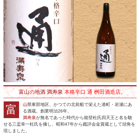
富山
の
地酒
満寿泉
本格辛口 通 桝田酒造店。
山
県東部地区、かつての北前船で栄えた港町・岩瀬にあ
富
る酒蔵。創業明治26年。
満寿泉
が無名であった時代から能登杜氏四天王と名を馳
せる三盃幸一杜氏を擁し、昭和47年から鑑評会金賞蔵として頭角を
現しました。