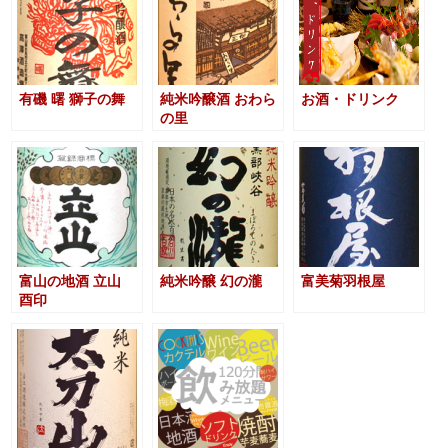
有磯 曙 獅子の舞
純米吟醸酒 おわら
お酒・ドリンク
の里
富山の地酒 立山
純米吟醸 幻の瀧
富美菊羽根屋
酉印