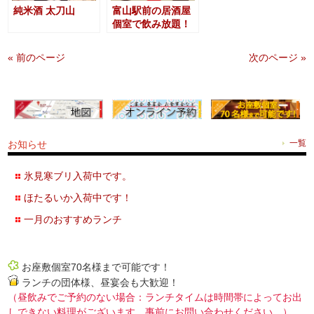
純米酒 太刀山
富山駅前の居酒屋
個室で飲み放題！
« 前のページ
次のページ »
お知らせ
一覧
氷見寒ブリ入荷中です。
ほたるいか入荷中です！
一月のおすすめランチ
お座敷個室70名様まで可能です！
ランチの団体様、昼宴会も大歓迎！
（昼飲みでご予約のない場合：ランチタイムは時間帯によってお出
しできない料理がございます。事前にお問い合わせください。）