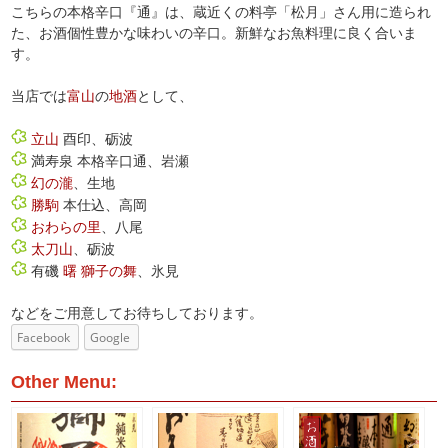
こちらの本格辛口『通』は、蔵近くの料亭「松月」さん用に造られ
た、お酒個性豊かな味わいの辛口。新鮮なお魚料理に良く合いま
す。
当店では
富山
の
地酒
として、
立山
酉印、砺波
満寿泉 本格辛口通、岩瀬
幻の瀧
、生地
勝駒
本仕込、高岡
おわらの里
、八尾
太刀山
、砺波
有磯
曙
獅子の舞
、氷見
などをご用意してお待ちしております。
Facebook
Google
Other Menu: