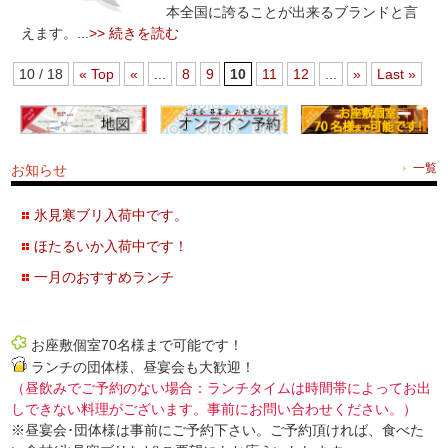
本全国に誇ることが出来るブランドと言
えます。...
>> 続きを読む
10 / 18
« Top
«
...
8
9
10
11
12
...
»
Last »
お知らせ
一覧
氷見寒ブリ入荷中です。
ほたるいか入荷中です！
一月のおすすめランチ
お座敷個室70名様まで可能です！
ランチの団体様、昼宴会も大歓迎！
（昼飲みでご予約のない場合：ランチタイムは時間帯によってお出
しできない料理がございます。事前にお問い合わせください。）
※昼宴会･団体様は事前にご予約下さい。ご予約頂ければ、食べた