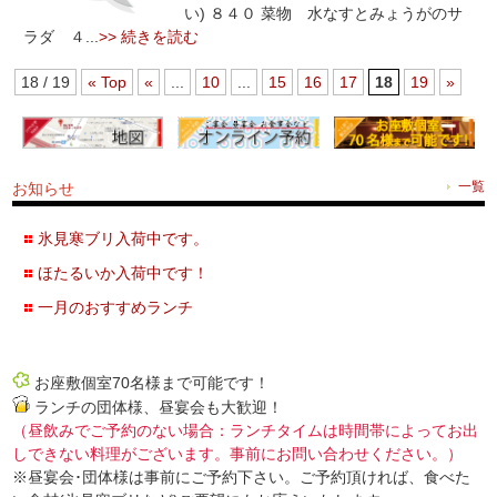
い) ８４０ 菜物 水なすとみょうがのサ
ラダ ４...
>> 続きを読む
18 / 19
« Top
«
...
10
...
15
16
17
18
19
»
お知らせ
一覧
氷見寒ブリ入荷中です。
ほたるいか入荷中です！
一月のおすすめランチ
お座敷個室70名様まで可能です！
ランチの団体様、昼宴会も大歓迎！
（昼飲みでご予約のない場合：ランチタイムは時間帯によってお出
しできない料理がございます。事前にお問い合わせください。）
※昼宴会･団体様は事前にご予約下さい。ご予約頂ければ、食べた