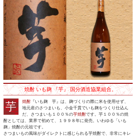
焼酎 いも麹 『芋』 国分酒造協業組合。
焼酎
『いも麹 芋』は、麹づくりの際に米を使用せず、
芋
地元産のさつまいも、小金千貫でいも麹をつくり仕込ん
だ、さつまいも１００％の
芋焼酎
です。芋１００％の焼
酎としては、業界で初めて、１９９８年に発売。いわゆる「いも
麹」焼酎の元祖です。
さつまいもの風味がダイレクトに感じられる芋焼酎で、非常にキレ