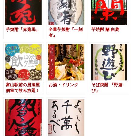
芋焼酎『赤兎馬』
全量芋焼酎『一刻
芋焼酎 蘭 白麹
者』
富山駅前の居酒屋
お酒・ドリンク
そば焼酎 『野遊
個室で飲み放題！
び』