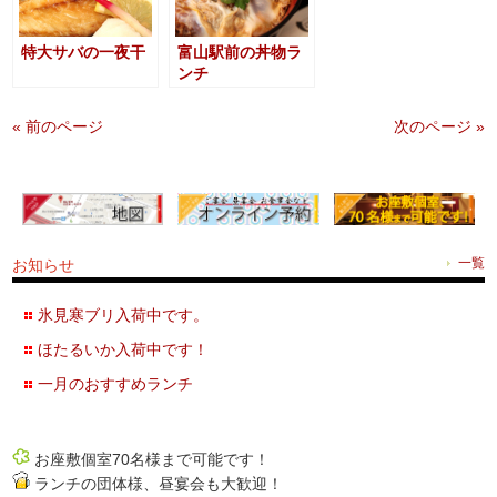
特大サバの一夜干
富山駅前の丼物ラ
ンチ
« 前のページ
次のページ »
お知らせ
一覧
氷見寒ブリ入荷中です。
ほたるいか入荷中です！
一月のおすすめランチ
お座敷個室70名様まで可能です！
ランチの団体様、昼宴会も大歓迎！