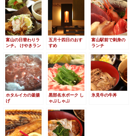
富山の日替わりラ
五月十四日のおす
富山駅前で刺身の
ンチ。 けやきラン
すめ
ランチ
チ
ホタルイカの釜揚
黒部名水ポーク し
氷見牛の牛丼
げ
ゃぶしゃぶ