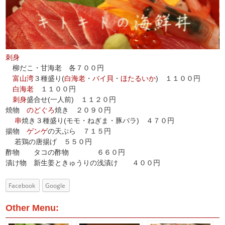
刺身
柳だこ・甘海老 各７００円
富山湾
３種盛り(
白海老
・
バイ貝
・
ほたるいか
) １１００円
白海老
１１００円
刺身
盛合せ(一人前) １１２０円
焼物
のどぐろ
焼き ２０９０円
串
焼き３種盛り(モモ・ねぎま・豚バラ) ４７０円
揚物
ゲンゲ
の天ぷら ７１５円
若鶏の唐揚げ ５５０円
酢物 タコの酢物 ６６０円
漬け物 新生姜ときゅうりの浅漬け ４００円
Facebook
Google
Other Menu: