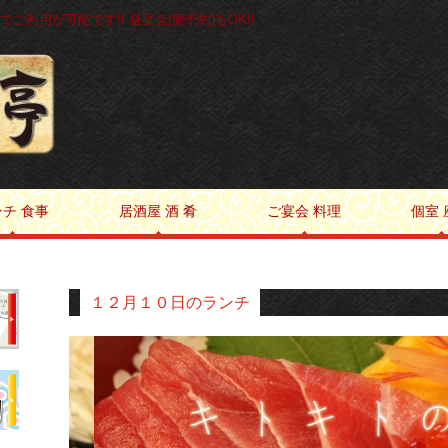
ご利用が可能です!! 昼宴会(要予約)もOK!!
チ 食事
居酒屋 酒 肴
ご宴会 料理
個室 
１２月１０日のランチ