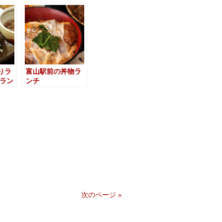
りラ
富山駅前の丼物ラ
きラン
ンチ
次のページ »