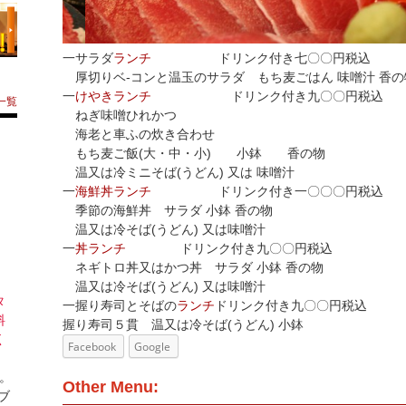
一サラダ
ランチ
ドリンク付き七〇〇円税込
厚切りベ-コンと温玉のサラダ もち麦ごはん 味噌汁 香
一
けやきランチ
ドリンク付き九〇〇円税込
一覧
ねぎ味噌ひれかつ
海老と車ふの炊き合わせ
もち麦ご飯(大・中・小) 小鉢 香の物
温又は冷ミニそば(うどん) 又は 味噌汁
一
海鮮丼ランチ
ドリンク付き一〇〇〇円税
季節の海鮮丼 サラダ 小鉢 香の物
温又は冷そば(うどん) 又は味噌汁
一
丼ランチ
ドリンク付き九〇〇円税込
ネギトロ丼又はかつ丼 サラダ 小鉢 香の物
温又は冷そば(うどん) 又は味噌汁
タ
一握り寿司とそばの
ランチ
ドリンク付き九〇〇円税込
料
握り寿司５貫 温又は冷そば(うどん) 小鉢
く
Facebook
Google
。
Other Menu:
ブ