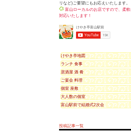
リなど)ご要望にもお応えいたします。
富山ローカルのお店ですので、柔軟
対応いたします！
けやき亭地図
ランチ 食事
居酒屋 酒 肴
ご宴会 料理
個室 座敷
大人数の個室
富山駅前で結婚式2次会
投稿記事一覧