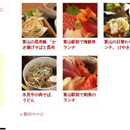
に
富山の昆布飯 「か
富山駅前で海鮮丼
富山の日替わ
き揚げそばと昆布
ランチ
ンチ。 けや
飯のセット」
チ
氷見牛の肉そば、
富山駅前で刺身の
うどん
ランチ
« 前のページ