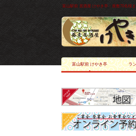
富山駅前 居酒屋 けやき亭：座敷70名様まで
富山駅前 けやき亭
ラン