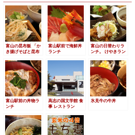
富山の昆布飯 「か
富山駅前で海鮮丼
富山の日替わりラ
き揚げそばと昆布
ランチ
ンチ。 けやきラン
飯のセット」
チ
富山駅前の丼物ラ
高志の国文学館 食
氷見牛の牛丼
ンチ
事 レストラン