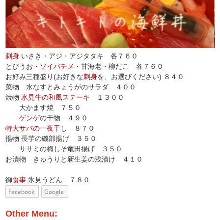
刺身
いさき・アジ・アジタタキ 各７６０
とびうお・
ソイバチメ
・甘海老・柳だこ 各７６０
お好み三種盛り(お好きな
刺身
を、お選びください) ８４０
菜物 水なすとみょうがのサラダ ４００
焼物
氷見牛の和風ステーキ
１３００
大かます焼 ７５０
ゲンゲ
の干物 ４９０
特大サバの一夜干
し ８７０
揚物 長芋の磯部揚げ ３５０
ササミの梅しそ竜田揚げ ３５０
お漬物 きゅうりと新生姜の浅漬け ４１０
御
食事
氷見うどん ７８０
Facebook
Google
Other Menu: