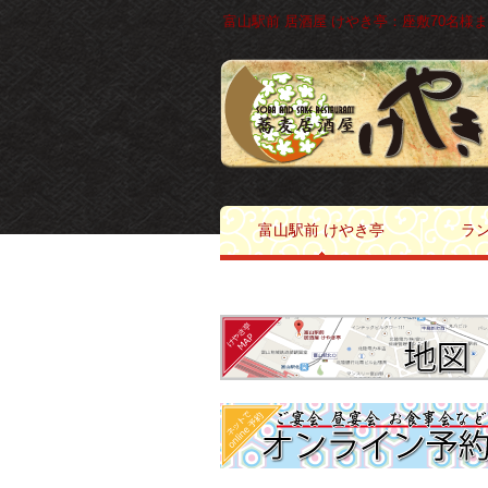
富山駅前 居酒屋 けやき亭：座敷70名様まで
富山駅前 けやき亭
ラン