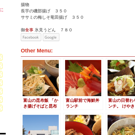
揚物
に
長芋の磯部揚げ ３５０
ササミの梅しそ竜田揚げ ３５０
御
食事
氷見うどん ７８０
Facebook
Google
Other Menu:
富山の昆布飯 「か
富山駅前で海鮮丼
富山の日替わ
き揚げそばと昆布
ランチ
ンチ。 けや
飯のセット」
チ