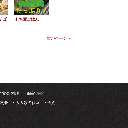
そば
もち麦ごはん
次のページ »
ご宴会 料理
個室 座敷
2次会
大人数の個室
予約