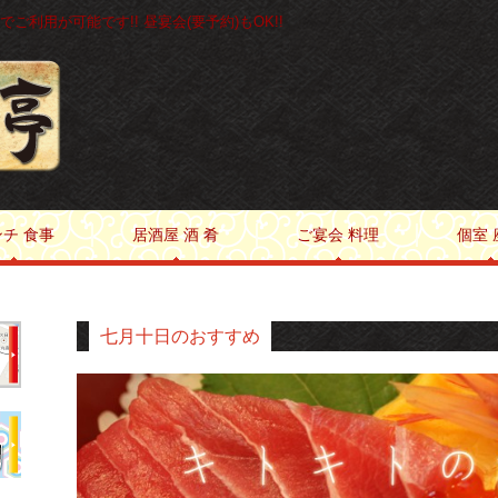
ご利用が可能です!! 昼宴会(要予約)もOK!!
チ 食事
居酒屋 酒 肴
ご宴会 料理
個室 
七月十日のおすすめ