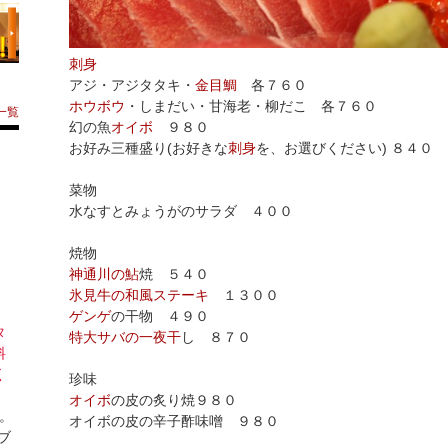
刺身
アジ・アジタタキ・
金目鯛
各７６０
ホウボウ
・しまだい・甘海老・柳だこ 各７６０
一覧
幻の魚
オイボ
９８０
お好み三種盛り(お好きな
刺身
を、お選びください) ８４０
菜物
水なすとみょうがのサラダ ４００
焼物
神通川の鮎
焼 ５４０
氷見牛の和風ステーキ
１３００
ゲンゲ
の干物 ４９０
タ
特大サバの一夜干
し ８７０
料
く
珍味
オイボ
の皮の炙り焼９８０
。
オイボの皮の辛子酢味噌 ９８０
ブ