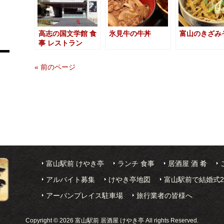
高志の国文学館 食
氷見牛の牛丼
富山のきざみ
事 レストラン
« 前のページ
富山駅前 けやき亭
ランチ 食事
居酒屋 酒 肴
アルバイト募集
けやき亭地図
富山駅前で結婚式
アーバンプレイス駐車場
旅行業者の皆様へ
Copyright © 2026 富山駅前 居酒屋 けやき亭 All rights Reserved.