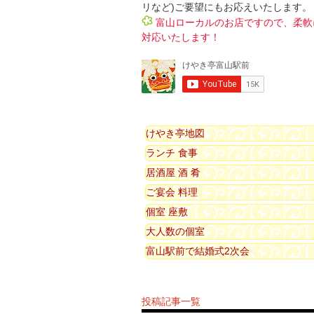
リなど)ご要望にもお応えいたします。
富山ローカルのお店ですので、柔軟
対応いたします！
けやき亭地図
ランチ 食事
居酒屋 酒 肴
ご宴会 料理
個室 座敷
大人数の個室
富山駅前で結婚式2次会
投稿記事一覧