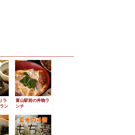
りラ
富山駅前の丼物ラ
きラン
ンチ